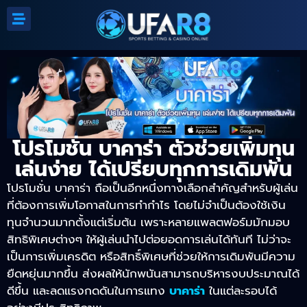
โปรโมชั่น บาคาร่า ตัวช่วยเพิ่มทุน
เล่นง่าย ได้เปรียบทุกการเดิมพัน
โปรโมชั่น บาคาร่า ถือเป็นอีกหนึ่งทางเลือกสำคัญสำหรับผู้เล่น
ที่ต้องการเพิ่มโอกาสในการทำกำไร โดยไม่จำเป็นต้องใช้เงิน
ทุนจำนวนมากตั้งแต่เริ่มต้น เพราะหลายแพลตฟอร์มมักมอบ
สิทธิพิเศษต่างๆ ให้ผู้เล่นนำไปต่อยอดการเล่นได้ทันที ไม่ว่าจะ
เป็นการเพิ่มเครดิต หรือสิทธิ์พิเศษที่ช่วยให้การเดิมพันมีความ
ยืดหยุ่นมากขึ้น ส่งผลให้นักพนันสามารถบริหารงบประมาณได้
ดีขึ้น และลดแรงกดดันในการแทง
บาคาร่า
ในแต่ละรอบได้