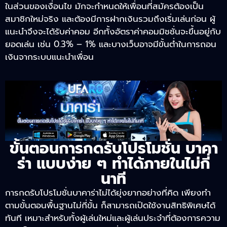
ในส่วนของเงื่อนไข มักจะกำหนดให้เพื่อนที่สมัครต้องเป็น
สมาชิกใหม่จริง และต้องมีการฝากเงินรวมถึงเริ่มเล่นก่อน ผู้
แนะนำจึงจะได้รับค่าคอม อีกทั้งอัตราค่าคอมมิชชั่นจะขึ้นอยู่กับ
ยอดเล่น เช่น 0.3% – 1% และบางเว็บอาจมีขั้นต่ำในการถอน
เงินจากระบบแนะนำเพื่อน
ขั้นตอนการกดรับโปรโมชั่น บาคา
ร่า แบบง่าย ๆ ทำได้ภายในไม่กี่
นาที
การกดรับโปรโมชั่นบาคาร่าไม่ได้ยุ่งยากอย่างที่คิด เพียงทำ
ตามขั้นตอนพื้นฐานไม่กี่ขั้น ก็สามารถเปิดใช้งานสิทธิพิเศษได้
ทันที เหมาะสำหรับทั้งผู้เล่นใหม่และผู้เล่นประจำที่ต้องการความ