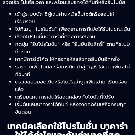
รวดเร็ว ไม่เสียเวลา และพร้อมเริ่มแทงได้ทันทีหลังรับโบนัส
เข้าสู่ระบบบัญชีผู้เล่นผ่านหน้าเว็บไซต์หรือแอปให้
เรียบร้อย
ไปที่เมนู “โปรโมชั่น” เพื่อดูรายการที่เปิดให้รับในขณะนั้น
เลือกโปรโมชั่นบาคาร่าที่ต้องการใช้งาน
กดปุ่ม “รับโปรโมชั่น” หรือ “ยืนยันรับสิทธิ์” ตามที่ระบบ
กำหนด
หากมีการใช้โค้ด ให้กรอกรหัสแล้วกดยืนยันอีกครั้ง
รอระบบเพิ่มโบนัสหรือเครดิตเข้าสู่บัญชี ใช้เวลาเพียงไม่
กี่วินาที
ตรวจสอบยอดเงินหรือโบนัสว่าถูกเพิ่มเข้ามาเรียบร้อย
แล้ว
เตรียมแผนการเล่นให้สอดคล้องกับโบนัสที่ได้รับ
เริ่มต้นเล่นบาคาร่าได้ทันที หลังจากกดรับเสร็จครบทุก
ขั้นตอน
เทคนิคเลือกใช้โปรโมชั่น บาคาร่า