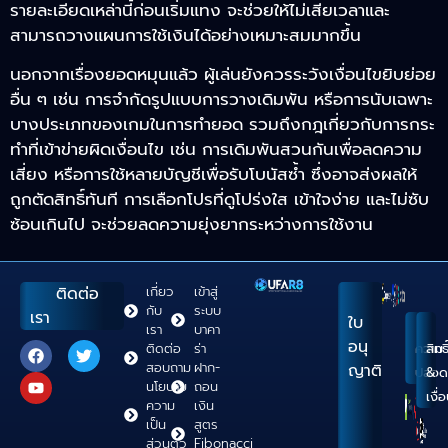
รายละเอียดเหล่านี้ก่อนเริ่มแทง จะช่วยให้ไม่เสียเวลาและ
สามารถวางแผนการใช้เงินได้อย่างเหมาะสมมากขึ้น
นอกจากเรื่องยอดหมุนแล้ว ผู้เล่นยังควรระวังเงื่อนไขยิบย่อย
อื่น ๆ เช่น การจำกัดรูปแบบการวางเดิมพัน หรือการนับเฉพาะ
บางประเภทของเกมในการทำยอด รวมถึงกฎเกี่ยวกับการกระ
ทำที่เข้าข่ายผิดเงื่อนไข เช่น การเดิมพันสวนกันเพื่อลดความ
เสี่ยง หรือการใช้หลายบัญชีเพื่อรับโบนัสซ้ำ ซึ่งอาจส่งผลให้
ถูกตัดสิทธิ์ทันที การเลือกโปรที่ดูโปร่งใส เข้าใจง่าย และไม่ซับ
ซ้อนเกินไป จะช่วยลดความยุ่งยากระหว่างการใช้งาน
ติดต่อ
เกี่ยว
เข้าสู่
กับ
ระบบ
เรา
ใบ
เรา
บาคา
อนุ
ติดต่อ
ร่า
ความ
สิทธิ
สอบถาม
ฝาก-
ญาติ
ปลอด
&
นโยบาย
ถอน
เงื่
ความ
เงิน
เป็น
สูตร
ส่วนตัว
Fibonacci